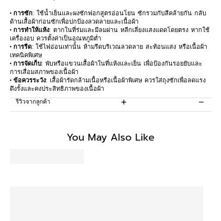
• การซัก
: ใช้น้ำเย็นและผงซักฟอกสูตรอ่อนโยน ซักรวมกับสีคล้ายกัน กลับ
ด้านเสื้อผ้าก่อนซักเพื่อปกป้องลวดลายและเนื้อผ้า
• การทำให้แห้ง
: ตากในที่ร่มและมีลมผ่าน หลีกเลี่ยงแสงแดดโดยตรง หากใช้
เครื่องอบ ควรตั้งค่าเป็นอุณหภูมิต่ำ
• การรีด
: ใช้ไฟอ่อนเท่านั้น ห้ามรีดบริเวณลวดลาย สะท้อนแสง หรือเนื้อผ้า
เทคนิคพิเศษ
• การจัดเก็บ
: พับหรือแขวนเสื้อผ้าในที่แห้งและเย็น เพื่อป้องกันรอยยับและ
การเสื่อมสภาพของเนื้อผ้า
• ข้อควรระวัง
: เสื้อผ้ารัดกล้ามเนื้อหรือเนื้อผ้าพิเศษ ควรใส่ถุงซักเพื่อลดแรง
ดึงรั้งและคงประสิทธิภาพของเนื้อผ้า
รีวิวจากลูกค้า
Customer Reviews
You May Also Like
Be the first to write a review