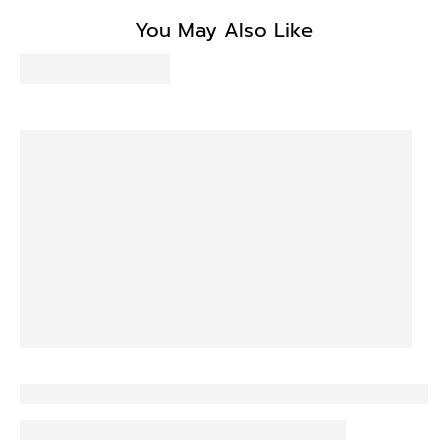
Be the first to write a review
You May Also Like
Write a review
No items found