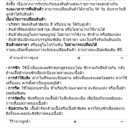
สั่งซื้อ เนื่องจากการรับประกันของสินค้าแต่ละรายการอาจแตกต่างกัน
ระยะเวลาการคืนสินค้า
สามารถเปลี่ยนสินค้าได้ภายใน 14 วัน นับจากวันที่
ลูกค้าได้รับสินค้า
เงื่อนไขการเปลี่ยนสินค้า
• บริษัทฯ จัดส่งสินค้าผิดรุ่น สี หรือขนาด ให้กับลูกค้า
• สินค้าที่จัดส่งมีสภาพชำรุด เสียหาย หรือไม่สามารถใช้งานได้
• สินค้าต้องอยู่ในสภาพสมบูรณ์ ไม่ผ่านการใช้งาน ซักล้าง หรือดัดแปลง
• สินค้าต้องมีกล่อง/บรรจุภัณฑ์เดิม ป้ายราคา และใบเสร็จรับเงินต้นฉบับ
สินค้าลดราคา
หรืออยู่ในโปรโมชั่น
ไม่สามารถเปลี่ยนได้
รายละเอียดขั้นตอนการแจ้งขอเปลี่ยนสินค้า อ่านรายละเอียดเพิ่มเติม
ที่นี่
คำแนะนำการดูแล
• การซัก
: ใช้น้ำเย็นและผงซักฟอกสูตรอ่อนโยน ซักรวมกับสีคล้ายกัน กลับ
ด้านเสื้อผ้าก่อนซักเพื่อปกป้องลวดลายและเนื้อผ้า
• การทำให้แห้ง
: ตากในที่ร่มและมีลมผ่าน หลีกเลี่ยงแสงแดดโดยตรง หากใช้
เครื่องอบ ควรตั้งค่าเป็นอุณหภูมิต่ำ
• การรีด
: ใช้ไฟอ่อนเท่านั้น ห้ามรีดบริเวณลวดลาย สะท้อนแสง หรือเนื้อผ้า
เทคนิคพิเศษ
• การจัดเก็บ
: พับหรือแขวนเสื้อผ้าในที่แห้งและเย็น เพื่อป้องกันรอยยับและ
การเสื่อมสภาพของเนื้อผ้า
• ข้อควรระวัง
: เสื้อผ้ารัดกล้ามเนื้อหรือเนื้อผ้าพิเศษ ควรใส่ถุงซักเพื่อลดแรง
ดึงรั้งและคงประสิทธิภาพของเนื้อผ้า
รีวิวจากลูกค้า