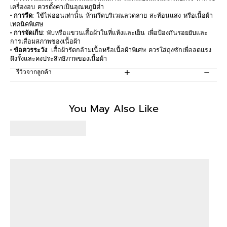
เครื่องอบ ควรตั้งค่าเป็นอุณหภูมิต่ำ
• การรีด
: ใช้ไฟอ่อนเท่านั้น ห้ามรีดบริเวณลวดลาย สะท้อนแสง หรือเนื้อผ้า
เทคนิคพิเศษ
• การจัดเก็บ
: พับหรือแขวนเสื้อผ้าในที่แห้งและเย็น เพื่อป้องกันรอยยับและ
การเสื่อมสภาพของเนื้อผ้า
• ข้อควรระวัง
: เสื้อผ้ารัดกล้ามเนื้อหรือเนื้อผ้าพิเศษ ควรใส่ถุงซักเพื่อลดแรง
ดึงรั้งและคงประสิทธิภาพของเนื้อผ้า
รีวิวจากลูกค้า
Be the first to write a review
You May Also Like
Write a review
No items found