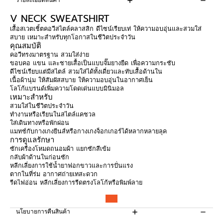
รายละเอียดสินค้า
V NECK SWEATSHIRT
เสื้อสเวตเชิ้ตคอวีสไตล์คลาสสิก ดีไซน์เรียบเท่ ให้ความอบอุ่นและสวมใส่
สบาย เหมาะสำหรับทุกโอกาสในชีวิตประจำวัน
คุณสมบัติ
คอวีทรงมาตรฐาน สวมใส่ง่าย
ขอบคอ แขน และชายเสื้อเป็นแบบจั๊มยางยืด เพื่อความกระชับ
ดีไซน์เรียบแต่มีสไตล์ สวมใส่ได้ทั้งเดี่ยวและทับเสื้อด้านใน
เนื้อผ้านุ่ม ให้สัมผัสสบาย ให้ความอบอุ่นในอากาศเย็น
โลโก้แบรนด์เพิ่มความโดดเด่นแบบมินิมอล
เหมาะสำหรับ
สวมใส่ในชีวิตประจำวัน
ทำงานหรือเรียนในสไตล์แคชวล
ใส่เดินทางหรือพักผ่อน
แมทช์กับกางเกงยีนส์หรือกางเกงจ็อกเกอร์ได้หลากหลายลุค
การดูแลรักษา
ซักเครื่องโหมดถนอมผ้า แยกซักสีเข้ม
กลับผ้าด้านในก่อนซัก
หลีกเลี่ยงการใช้น้ำยาฟอกขาวและการปั่นแรง
ตากในที่ร่ม อากาศถ่ายเทสะดวก
รีดไฟอ่อน หลีกเลี่ยงการรีดตรงโลโก้หรือพิมพ์ลาย
นโยบายการคืนสินค้า