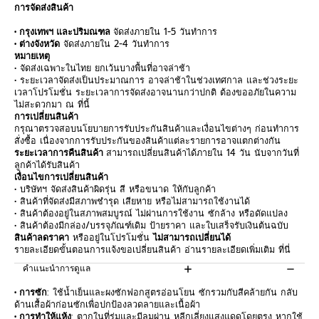
การจัดส่งสินค้า
• กรุงเทพฯ และปริมณฑล
จัดส่งภายใน 1-5 วันทำการ
• ต่างจังหวัด
จัดส่งภายใน 2-4 วันทำการ
หมายเหตุ
• จัดส่งเฉพาะในไทย ยกเว้นบางพื้นที่อาจล่าช้า
• ระยะเวลาจัดส่งเป็นประมาณการ อาจล่าช้าในช่วงเทศกาล และช่วงระยะ
เวลาโปรโมชั่น ระยะเวลาการจัดส่งอาจนานกว่าปกติ ต้องขออภัยในความ
ไม่สะดวกมา ณ ที่นี้
การเปลี่ยนสินค้า
กรุณาตรวจสอบนโยบายการรับประกันสินค้าและเงื่อนไขต่างๆ ก่อนทำการ
สั่งซื้อ เนื่องจากการรับประกันของสินค้าแต่ละรายการอาจแตกต่างกัน
ระยะเวลาการคืนสินค้า
สามารถเปลี่ยนสินค้าได้ภายใน 14 วัน นับจากวันที่
ลูกค้าได้รับสินค้า
เงื่อนไขการเปลี่ยนสินค้า
• บริษัทฯ จัดส่งสินค้าผิดรุ่น สี หรือขนาด ให้กับลูกค้า
• สินค้าที่จัดส่งมีสภาพชำรุด เสียหาย หรือไม่สามารถใช้งานได้
• สินค้าต้องอยู่ในสภาพสมบูรณ์ ไม่ผ่านการใช้งาน ซักล้าง หรือดัดแปลง
• สินค้าต้องมีกล่อง/บรรจุภัณฑ์เดิม ป้ายราคา และใบเสร็จรับเงินต้นฉบับ
สินค้าลดราคา
หรืออยู่ในโปรโมชั่น
ไม่สามารถเปลี่ยนได้
รายละเอียดขั้นตอนการแจ้งขอเปลี่ยนสินค้า อ่านรายละเอียดเพิ่มเติม
ที่นี่
คำแนะนำการดูแล
• การซัก
: ใช้น้ำเย็นและผงซักฟอกสูตรอ่อนโยน ซักรวมกับสีคล้ายกัน กลับ
ด้านเสื้อผ้าก่อนซักเพื่อปกป้องลวดลายและเนื้อผ้า
• การทำให้แห้ง
: ตากในที่ร่มและมีลมผ่าน หลีกเลี่ยงแสงแดดโดยตรง หากใช้