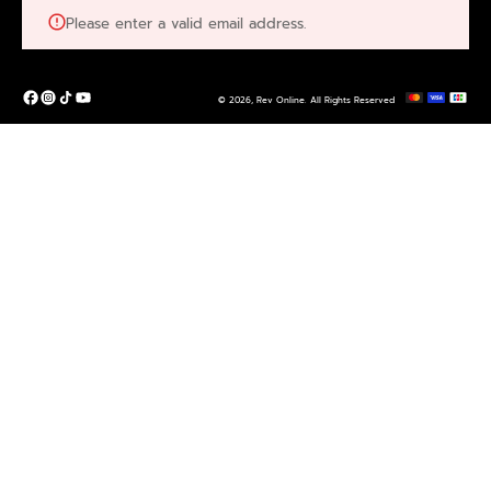
Please enter a valid email address.
© 2026,
Rev Online
.
All Rights Reserved