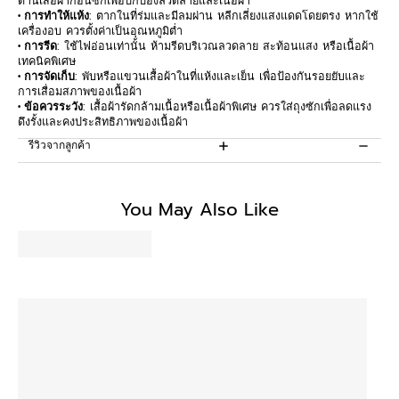
ด้านเสื้อผ้าก่อนซักเพื่อปกป้องลวดลายและเนื้อผ้า
• การทำให้แห้ง
: ตากในที่ร่มและมีลมผ่าน หลีกเลี่ยงแสงแดดโดยตรง หากใช้
เครื่องอบ ควรตั้งค่าเป็นอุณหภูมิต่ำ
• การรีด
: ใช้ไฟอ่อนเท่านั้น ห้ามรีดบริเวณลวดลาย สะท้อนแสง หรือเนื้อผ้า
เทคนิคพิเศษ
• การจัดเก็บ
: พับหรือแขวนเสื้อผ้าในที่แห้งและเย็น เพื่อป้องกันรอยยับและ
การเสื่อมสภาพของเนื้อผ้า
• ข้อควรระวัง
: เสื้อผ้ารัดกล้ามเนื้อหรือเนื้อผ้าพิเศษ ควรใส่ถุงซักเพื่อลดแรง
ดึงรั้งและคงประสิทธิภาพของเนื้อผ้า
รีวิวจากลูกค้า
Be the first to write a review
You May Also Like
Write a review
No items found