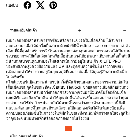
แบ่งปัน
รายละเอียดสินค้า
เหมาะอย่างยิ่งสำหรับการฝึกซ้อมหรือการแข่งรถในเสื้อกล้าม ได้รับการ
ออกแบบมาเพื่อให้นักวิ่งเย็นสบายด้วยผ้าที่มีน้ำหนักเบาและระบายอากาศ ตัว
เลือกที่ดีที่สุดสำหรับการวิ่งในสภาพอากาศอบอุ่นและสามารถสวมใส่เป็นฐาน
ระบายอากาศใต้เสื้อแจ็คเก็ตหรือเสื้อชั้นกลางได้อย่างเท่าเทียมกันเสื้อกั๊กตัวนี้
มีน้ำหนักเบาจนคุณแทบจะไม่สังเกตเห็นว่ามีอยู่ในนั้น ผ้า X LITE PRO
ประสิทธิภาพสูงช่วยป้องกันแสง UV และดูดซับความชื้นในร่างกายขณะ
เหงื่อออกทำให้ร่างกายอยู่ในอุณหภูมิที่เหมาะสมเพื่อให้คุณรู้สึกสบายตัวเมื่อ
ไมล์เพิ่มขึ้น
สไตล์เรเซอร์แบ็คเหมาะสำหรับนักวิ่งที่ดันตัวจนสุดและต้องการความเย็นใน
เสื้อเชิ้ตแขนกุดในขณะที่ตะเข็บแบบ Flatlock ช่วยลดการเสียดสีกับผิวหนัง
เหมาะอย่างยิ่งสำหรับนักวิ่งที่ออกกำลังกายทุกวันผ้านี้มีเทคโนโลยีต้านเชื้อ
แบคทีเรียและป้องกันกลิ่น ทำให้คุณสดชื่นได้นานขึ้นและหมายความว่าคุณ
จะสามารถใช้ประโยชน์จากมันได้มากขึ้นระหว่างการล้าง นอกจากนี้ยังมี
แถบสะท้อนแสงที่ไหล่และด้านหลังช่วยให้คุณมองเห็นได้ในที่แสงน้อยเพื่อ
ความปลอดภัยยิ่งขึ้นในการวิ่งในที่มืดในขณะที่งานพิมพ์ที่สว่างสดใสจะดูดีไม่
ว่าคุณจะชนบนทางเท้าหรือออกกำลังกายในโรงยิม
นโยบายการคืนสินค้า