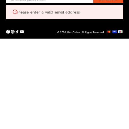
Please enter a valid email address.
© 2026,
Rev Online
.
All Rights Reserved